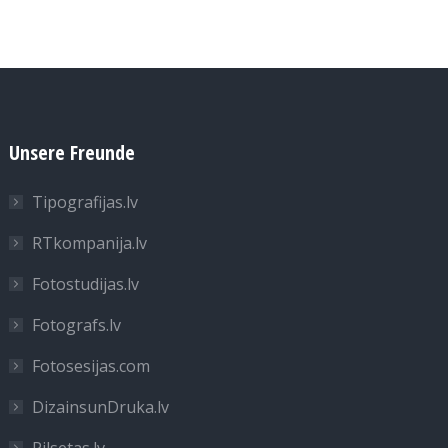
Unsere Freunde
Tipografijas.lv
RTkompanija.lv
Fotostudijas.lv
Fotografs.lv
Fotosesijas.com
DizainsunDruka.lv