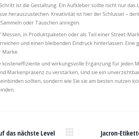
chritt ist die Gestaltung. Ein Aufkleber sollte nicht nur d
asse herauszustechen. Kreativität ist hier der Schlüssel – d
um Sammeln oder Tauschen anregen.
 Messen, in Produktpaketen oder als Teil einer Street-Mar
e erreichen und einen bleibenden Eindruck hinterlassen. Eine
er Marke.
e kosteneffiziente und wirkungsvolle Ergänzung für jeden Ma
 Markenpräsenz zu verstärken, sind sie ein unverzichtbare
ie einbinden sollten, sondern wie Sie sie am besten nutze
binden.
uf das nächste Level
Jacron-Etiket
Nächster