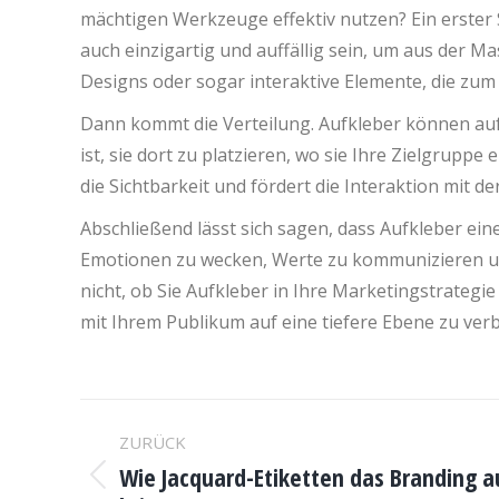
mächtigen Werkzeuge effektiv nutzen? Ein erster S
auch einzigartig und auffällig sein, um aus der M
Designs oder sogar interaktive Elemente, die z
Dann kommt die Verteilung. Aufkleber können auf
ist, sie dort zu platzieren, wo sie Ihre Zielgrupp
die Sichtbarkeit und fördert die Interaktion mit d
Abschließend lässt sich sagen, dass Aufkleber ein
Emotionen zu wecken, Werte zu kommunizieren und
nicht, ob Sie Aufkleber in Ihre Marketingstrateg
mit Ihrem Publikum auf eine tiefere Ebene zu ver
KOMMENTARNAVIGATION
ZURÜCK
Wie Jacquard-Etiketten das Branding a
Vorheriger