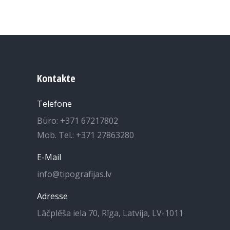
Kontakte
Telefone
Büro: +371 67217802
Mob. Tel.: +371 27863280
E-Mail
info@tipografijas.lv
Adresse
Lāčplēša iela 70, Rīga, Latvija, LV-1011