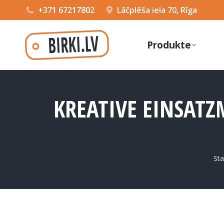
+371 67217802
Lāčplēša iela 70, Rīga
Produkte
KREATIVE EINSATZ
Si
Sta