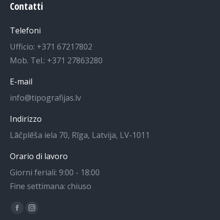
Contatti
Telefoni
Ufficio: +371 67217802
Mob. Tel.: +371 27863280
E-mail
info@tipografijas.lv
Indirizzo
Lāčplēša iela 70, Rīga, Latvija, LV-1011
Orario di lavoro
Giorni feriali: 9:00 - 18:00
Fine settimana: chiuso
Trovateci su:
La
La