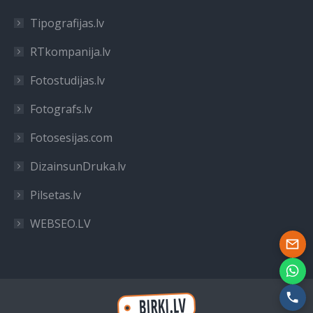
Tipografijas.lv
RTkompanija.lv
Fotostudijas.lv
Fotografs.lv
Fotosesijas.com
DizainsunDruka.lv
Pilsetas.lv
WEBSEO.LV