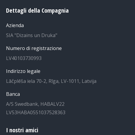
pagina
pagina
Dettagli della Compagnia
Facebook
Instagram
si
si
Azienda
apre
apre
SIA "Dizains un Druka"
in
in
una
una
Numero di registrazione
nuova
nuova
LV40103730993
finestra
finestra
Indirizzo legale
Lāčplēša iela 70-2, Rīga, LV-1011, Latvija
Banca
A/S Swedbank, HABALV22
LV53HABA0551037528363
I nostri amici