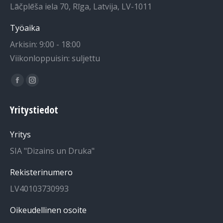
Lāčplēša iela 70, Rīga, Latvija, LV-1011
Työaika
Arkisin: 9:00 - 18:00
Viikonloppuisin: suljettu
Löydät meidät osoitteesta:
Facebook-
Instagram-
sivu
sivu
Yritystiedot
avautuu
avautuu
uuteen
uuteen
Yritys
ikkunaan
ikkunaan
SIA "Dizains un Druka"
Rekisterinumero
LV40103730993
Oikeudellinen osoite