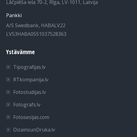
Lāčplēša iela 70-2, Rīga, LV-1011, Latvija
Pankki
A/S Swedbank, HABALV22
LV53HABA0551037528363
Ystävämme
Tipografijas.lv
RTkompanija.lv
Fotostudijas.lv
Fotografs.lv
Fotosesijas.com
DizainsunDruka.lv