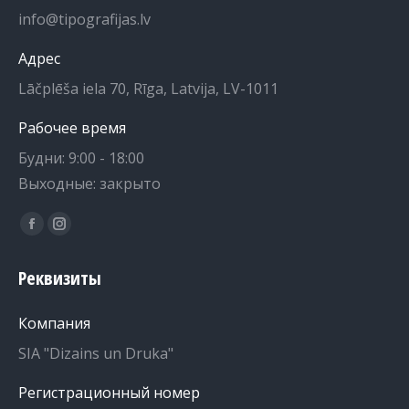
info@tipografijas.lv
Адрес
Lāčplēša iela 70, Rīga, Latvija, LV-1011
Рабочее время
Будни: 9:00 - 18:00
Выходные: закрыто
Найдите нас на:
Страница
Страница
на
в
Реквизиты
Facebook
Instagram
открывается
открывается
Компания
в
в
SIA "Dizains un Druka"
новом
новом
окне
окне
Регистрационный номер