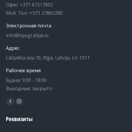
Офис: +371 67217802
Моб. Тел.: +371 27863280
Электронная почта
info@tipografijas.lv
Адрес
Lāčplēša iela 70, Rīga, Latvija, LV-1011
Рабочее время
Будни: 9:00 - 18:00
Выходные: закрыто
Найдите нас на:
Страница
Страница
на
в
Реквизиты
Facebook
Instagram
открывается
открывается