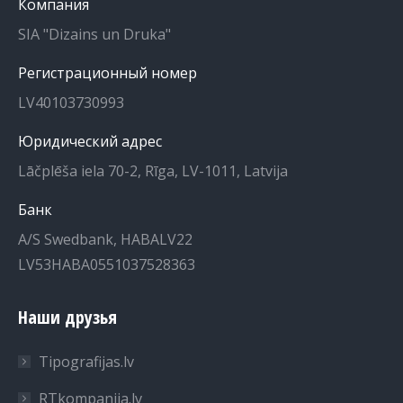
Компания
в
в
SIA "Dizains un Druka"
новом
новом
окне
окне
Регистрационный номер
LV40103730993
Юридический адрес
Lāčplēša iela 70-2, Rīga, LV-1011, Latvija
Банк
A/S Swedbank, HABALV22
LV53HABA0551037528363
Наши друзья
Tipografijas.lv
RTkompanija.lv