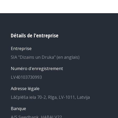
Détails de l’entreprise
Entreprise
SIA "Dizains un Druka" (en anglais)
Numéro d'enregistrement
LV40103730993
Adresse légale
Lāčplēša iela 70-2, Rīga, LV-1011, Latvija
Banque
A/S Swedbank, HABALV22