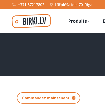
+371 67217802
Lāčplēša iela 70, Rīga
Produits
Commandez maintenant