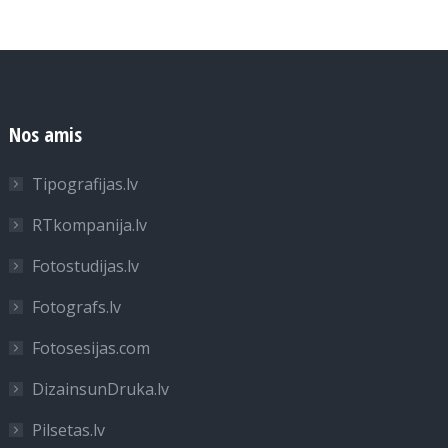
Nos amis
Tipografijas.lv
RTkompanija.lv
Fotostudijas.lv
Fotografs.lv
Fotosesijas.com
DizainsunDruka.lv
Pilsetas.lv