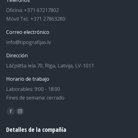
Teléfonos
Oficina: +371 67217802
Móvil Tel.: +371 27863280
Correo electrónico
info@tipografijas.lv
Dirección
Lāčplēša iela 70, Rīga, Latvija, LV-1011
Horario de trabajo
Laborables: 9:00 - 18:00
Fines de semana: cerrado
Encuéntranos en:
La
La
página
página
Detalles de la compañía
de
de