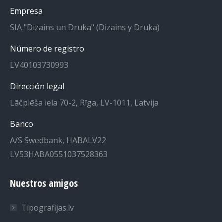
Facebook
Instagram
Empresa
se
se
SIA "Dizains un Druka" (Dizains y Druka)
abre
abre
en
en
Número de registro
una
una
LV40103730993
nueva
nueva
ventana
ventana
Dirección legal
Lāčplēša iela 70-2, Rīga, LV-1011, Latvija
Banco
A/S Swedbank, HABALV22
LV53HABA0551037528363
Nuestros amigos
Tipografijas.lv