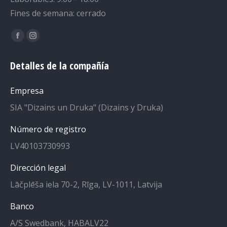
Fines de semana: cerrado
Encuéntranos en:
La
La
página
página
Detalles de la compañía
de
de
Facebook
Instagram
Empresa
se
se
SIA "Dizains un Druka" (Dizains y Druka)
abre
abre
en
en
Número de registro
una
una
LV40103730993
nueva
nueva
ventana
ventana
Dirección legal
Lāčplēša iela 70-2, Rīga, LV-1011, Latvija
Banco
A/S Swedbank, HABALV22