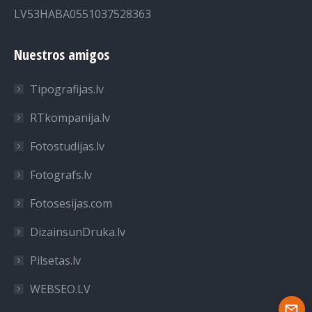
LV53HABA0551037528363
Nuestros amigos
Tipografijas.lv
RTkompanija.lv
Fotostudijas.lv
Fotografs.lv
Fotosesijas.com
DizainsunDruka.lv
Pilsetas.lv
WEBSEO.LV