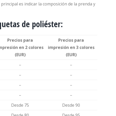
principal es indicar la composición de la prenda y
quetas de poliéster:
Precios para
Precios para
mpresión en 2 colores
impresión en 3 colores
(EUR)
(EUR)
–
–
–
–
–
–
–
–
Desde 75
Desde 90
Desde 80
Desde 95