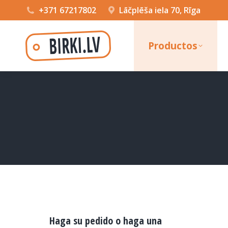
+371 67217802
Lāčplēša iela 70, Rīga
Productos
Haga su pedido o haga una