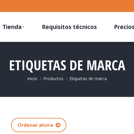
Tienda
Requisitos técnicos
Precio
ETIQUETAS DE MARCA
Estás aquí:
Inicio
Productos
Etiquetas de marca
Ordenar ahora