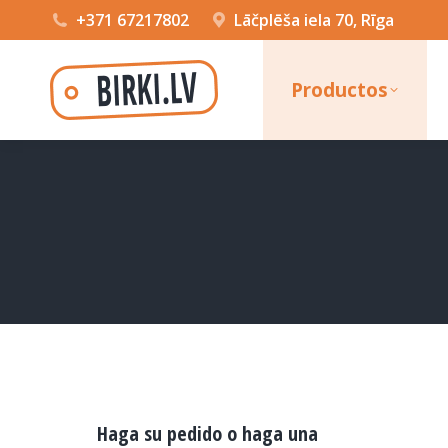
+371 67217802
Lāčplēša iela 70, Rīga
Productos
Haga su pedido o haga una