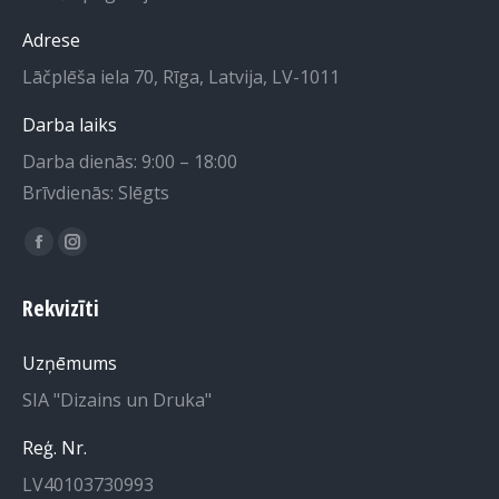
Adrese
Lāčplēša iela 70, Rīga, Latvija, LV-1011
Darba laiks
Darba dienās: 9:00 – 18:00
Brīvdienās: Slēgts
Find us on:
Facebook
Instagram
page
page
Rekvizīti
opens
opens
in
in
Uzņēmums
new
new
SIA "Dizains un Druka"
window
window
Reģ. Nr.
LV40103730993