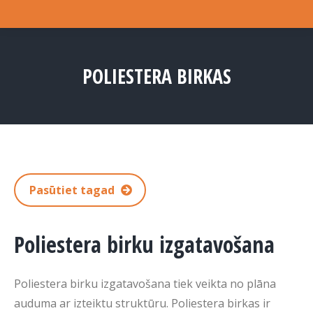
POLIESTERA BIRKAS
You are here:
Pasūtiet tagad
Poliestera birku izgatavošana
Poliestera birku izgatavošana tiek veikta no plāna
auduma ar izteiktu struktūru. Poliestera birkas ir