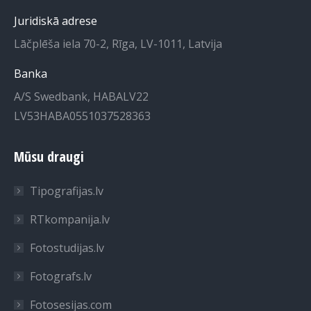
Juridiskā adrese
Lāčplēša iela 70-2, Rīga, LV-1011, Latvija
Banka
A/S Swedbank, HABALV22
LV53HABA0551037528363
Mūsu draugi
Tipografijas.lv
RTkompanija.lv
Fotostudijas.lv
Fotografs.lv
Fotosesijas.com