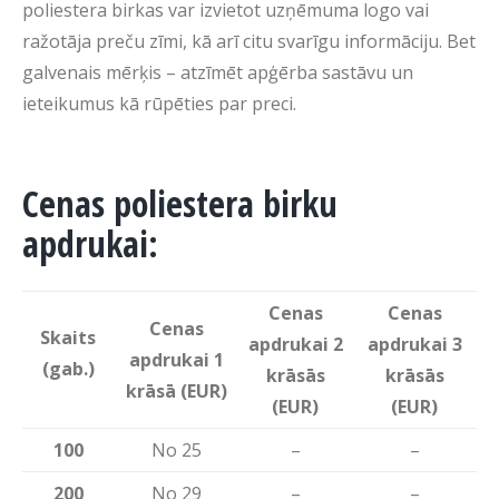
poliestera birkas var izvietot uzņēmuma logo vai
ražotāja preču zīmi, kā arī citu svarīgu informāciju. Bet
galvenais mērķis – atzīmēt apģērba sastāvu un
ieteikumus kā rūpēties par preci.
Cenas poliestera birku
apdrukai:
Cenas
Cenas
Cenas
Skaits
apdrukai 2
apdrukai 3
apdrukai 1
(gab.)
krāsās
krāsās
krāsā (EUR)
(EUR)
(EUR)
100
No 25
–
–
200
No 29
–
–