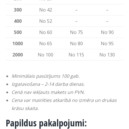
300
No 42
–
–
400
No 52
–
–
500
No 60
No 75
No 90
1000
No 65
No 80
No 95
2000
No 100
No 115
No 130
Minimālais pasūtījums 100 gab.
Izgatavošana – 2-14 darba dienas.
Cenā nav iekļauts makets un PVN.
Cena var mainīties atkarībā no izmēra un drukas
krāsu skaita.
Papildus pakalpojumi: