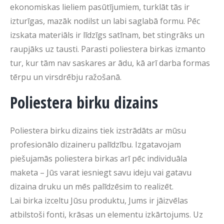
ekonomiskas lieliem pasūtījumiem, turklāt tās ir
izturīgas, mazāk nodilst un labi saglabā formu. Pēc
izskata materiāls ir līdzīgs satīnam, bet stingrāks un
raupjāks uz tausti. Parasti poliestera birkas izmanto
tur, kur tām nav saskares ar ādu, kā arī darba formas
tērpu un virsdrēbju ražošanā.
Poliestera birku dizains
Poliestera birku dizains tiek izstrādāts ar mūsu
profesionālo dizaineru palīdzību. Izgatavojam
piešujamās poliestera birkas arī pēc individuāla
maketa – Jūs varat iesniegt savu ideju vai gatavu
dizaina druku un mēs palīdzēsim to realizēt.
Lai birka izceltu Jūsu produktu, Jums ir jāizvēlas
atbilstoši fonti, krāsas un elementu izkārtojums. Uz