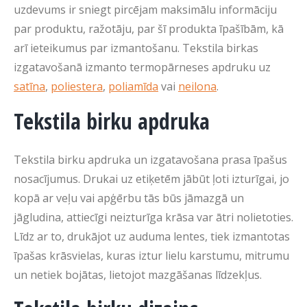
uzdevums ir sniegt pircējam maksimālu informāciju
par produktu, ražotāju, par šī produkta īpašībām, kā
arī ieteikumus par izmantošanu. Tekstila birkas
izgatavošanā izmanto termopārneses apdruku uz
satīna
,
poliestera
,
poliamīda
vai
neilona
.
Tekstila birku apdruka
Tekstila birku apdruka un izgatavošana prasa īpašus
nosacījumus. Drukai uz etiķetēm jābūt ļoti izturīgai, jo
kopā ar veļu vai apģērbu tās būs jāmazgā un
jāgludina, attiecīgi neizturīga krāsa var ātri nolietoties.
Līdz ar to, drukājot uz auduma lentes, tiek izmantotas
īpašas krāsvielas, kuras iztur lielu karstumu, mitrumu
un netiek bojātas, lietojot mazgāšanas līdzekļus.