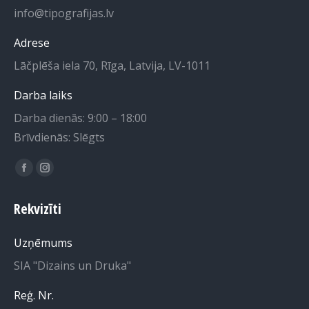
info@tipografijas.lv
Adrese
Lāčplēša iela 70, Rīga, Latvija, LV-1011
Darba laiks
Darba dienās: 9:00 – 18:00
Brīvdienās: Slēgts
Find us on:
Facebook
Instagram
page
page
Rekvizīti
opens
opens
in
in
Uzņēmums
new
new
SIA "Dizains un Druka"
window
window
Reģ. Nr.