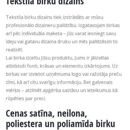
Tekstila birku dizains
Tekstila birku dizains tiek izstrādāts ar mūsu
profesionālo dizaineru palīdzību. Izgatavojam birkas
arī pēc individuāla maketa – Jūs varat iesniegt savu
ideju vai gatavu dizaina druku un mēs palīdzēsim to
realizēt.
Lai birka izceltu Jūsu produktu, Jums ir jāizvēlas
atbilstoši fonti, krāsas un elementu izkārtojums. Uz
birkas var izvietot uzņēmuma logo vai ražotāja preču
zīmi, kā arī citu svarīgu informāciju. Bet galvenais
mērķis – atzīmēt apģērba sastāvu un ieteikumus kā
rūpēties par preci.
Cenas satīna, neilona,
poliestera un poliamīda birku