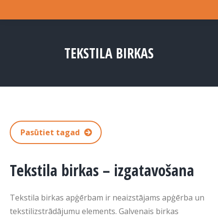
TEKSTILA BIRKAS
You are here:
Pasūtiet tagad
Tekstila birkas – izgatavošana
Tekstila birkas apģērbam ir neaizstājams apģērba un
tekstilizstrādājumu elements. Galvenais birkas