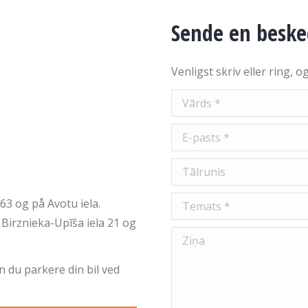
Sende en beske
Venligst skriv eller ring, o
63 og på Avotu iela.
Birznieka-Upīša iela 21 og
an du parkere din bil ved