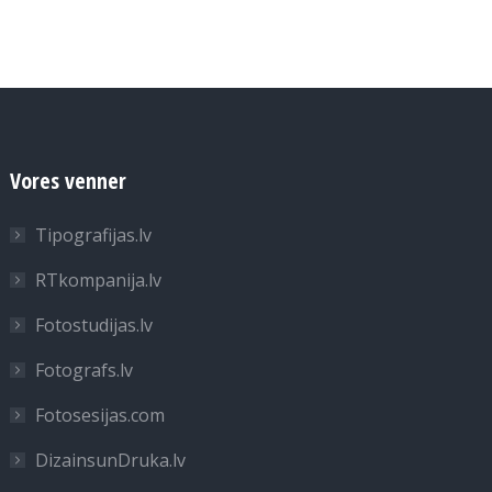
Vores venner
Tipografijas.lv
RTkompanija.lv
Fotostudijas.lv
Fotografs.lv
Fotosesijas.com
DizainsunDruka.lv