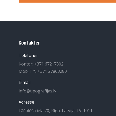
Kontakter
Telefoner
Kontor: +371 67217802
Mob. Tlf.: +371 27863280
E-mail
info@tipografijas.lv
Adresse
Lāčplēša iela 70, Rīga, Latvija, LV-1011