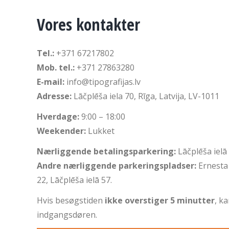
Vores kontakter
Tel.:
+371 67217802
Mob. tel.:
+371 27863280
E-mail:
info@tipografijas.lv
Adresse:
Lāčplēša iela 70, Rīga, Latvija, LV-1011
Hverdage:
9:00 – 18:00
Weekender:
Lukket
Nærliggende betalingsparkering:
Lāčplēša ielā 
Andre nærliggende parkeringspladser:
Ernesta 
22, Lāčplēša ielā 57.
Hvis besøgstiden
ikke overstiger 5 minutter
, k
indgangsdøren.