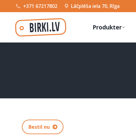
+371 67217802
Lāčplēša iela 70, Rīga
Produkter
Bestil nu