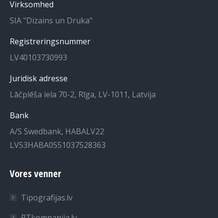
Virksomhed
nyt
et
SIA "Dizains un Druka"
vindue
nyt
vindue
Registreringsnummer
LV40103730993
Juridisk adresse
Lāčplēša iela 70-2, Rīga, LV-1011, Latvija
Bank
A/S Swedbank, HABALV22
LV53HABA0551037528363
Vores venner
Tipografijas.lv
RTkompanija.lv