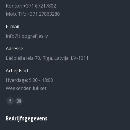
Kontor: +371 67217802
Mob. Tlf.: +371 27863280
E-mail
info@tipografijas.lv
Adresse
Lāčplēša iela 70, Rīga, Latvija, LV-1011
Arbejdstid
Hverdage: 9:00 - 18:00
Weekender: lukket
Du kan finde os på:
Facebook-
Instagram-
side
siden
Bedrijfsgegevens
åbner
åbner
i
i