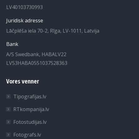
LV40103730993
Juridisk adresse
Lāčplēša iela 70-2, Rīga, LV-1011, Latvija
Bank
A/S Swedbank, HABALV22
LV53HABA0551037528363
Vores venner
Tipografijas.lv
RTkompanija.lv
Fotostudijas.lv
Fotografs.lv