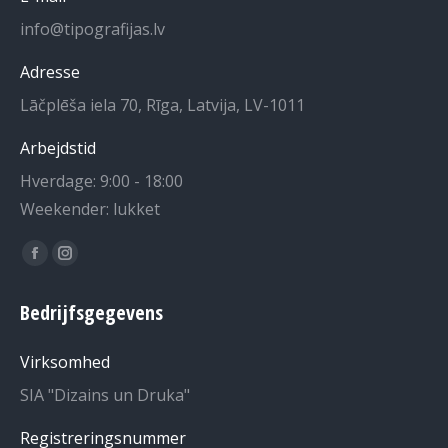
info@tipografijas.lv
Adresse
Lāčplēša iela 70, Rīga, Latvija, LV-1011
Arbejdstid
Hverdage: 9:00 - 18:00
Weekender: lukket
Du kan finde os på:
Facebook-
Instagram-
side
siden
Bedrijfsgegevens
åbner
åbner
i
i
Virksomhed
nyt
et
SIA "Dizains un Druka"
vindue
nyt
vindue
Registreringsnummer