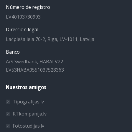
en
en
Número de registro
una
una
LV40103730993
nueva
nueva
ventana
ventana
Dirección legal
Lāčplēša iela 70-2, Rīga, LV-1011, Latvija
Banco
A/S Swedbank, HABALV22
LV53HABA0551037528363
Nuestros amigos
Tipografijas.lv
RTkompanija.lv
Fotostudijas.lv