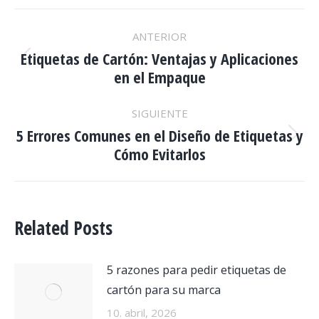
NAVEGACIÓN
ANTERIOR
ENTRE
Etiquetas de Cartón: Ventajas y Aplicaciones
PUBLICACIONES
Publicación
en el Empaque
anterior:
SIGUIENTE
5 Errores Comunes en el Diseño de Etiquetas y
Publicación
Cómo Evitarlos
siguiente:
Related Posts
5 razones para pedir etiquetas de
cartón para su marca
10. abril, 2026