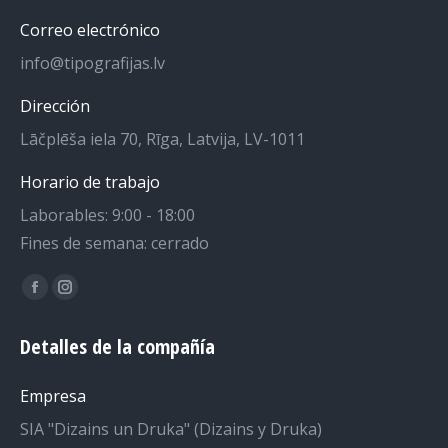
Correo electrónico
info@tipografijas.lv
Dirección
Lāčplēša iela 70, Rīga, Latvija, LV-1011
Horario de trabajo
Laborables: 9:00 - 18:00
Fines de semana: cerrado
Encuéntranos en:
La
La
página
página
Detalles de la compañía
de
de
Facebook
Instagram
Empresa
se
se
SIA "Dizains un Druka" (Dizains y Druka)
abre
abre